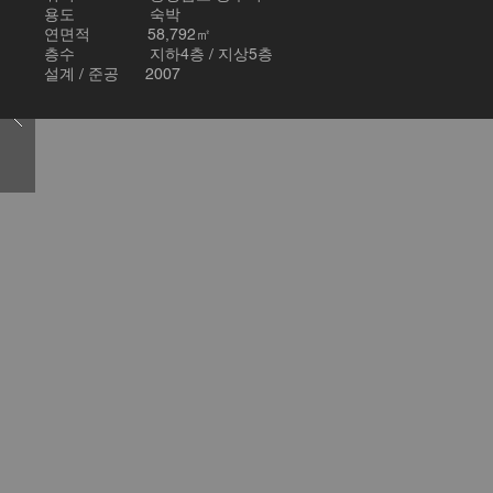
용도 숙박
연면적 58,792㎡
층수 지하4층 / 지상5층
설계 / 준공 2007