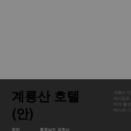
​계룡산 호텔
계룡산 인
박시설로
하여 활성
(안)
매스와 그
위치 충청남도 공주시